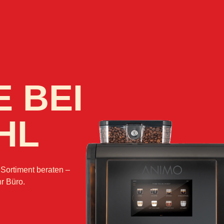
E BEI
HL
 Sortiment beraten –
hr Büro.