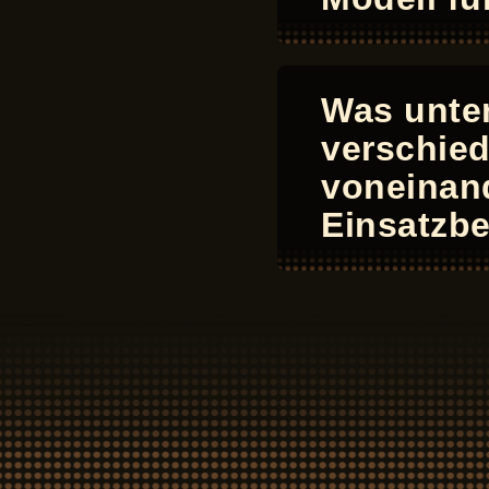
Was unter
verschie
voneinand
Einsatzbe