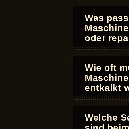
Was passi
Maschine 
oder repa
Wie oft m
Maschine
entkalkt
Welche S
sind beim