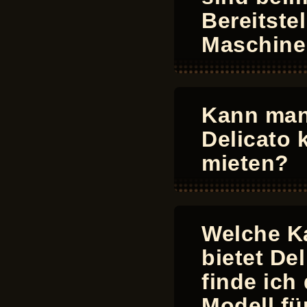
Bereitste
Maschine
Kann man
Delicato 
mieten?
Welche K
bietet De
finde ich
Modell fü