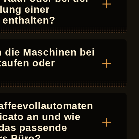
llung einer
 enthalten?
 die Maschinen bei
kaufen oder
affeevollautomaten
licato an und wie
 das passende
rs Büro?